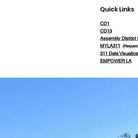
Quick Links
CD1
CD13
Assembly District 
MYLA311
(Request
311 Data Visualiza
EMPOWER LA