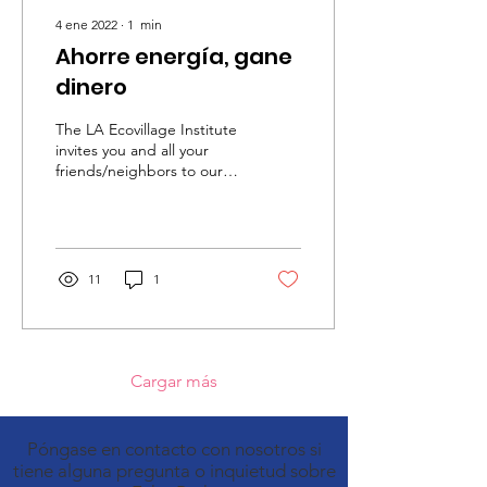
4 ene 2022
∙
1
min
Ahorre energía, gane
dinero
The LA Ecovillage Institute
invites you and all your
friends/neighbors to our
FREE workshops: “Save
Energy & Win”, made
possible by a...
11
1
Cargar más
Póngase en contacto con nosotros si
tiene alguna pregunta o inquietud sobre