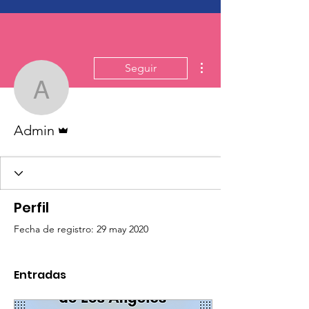
Más acciones
Seguir
Admin
Administrador
Admin
Perfil
Fecha de registro: 29 may 2020
Entradas