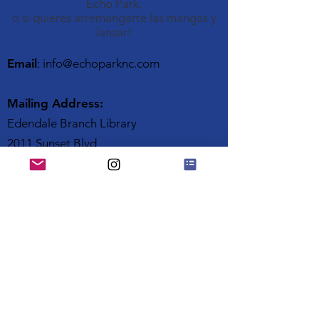
Echo Park,
o si quieres arremangarte las mangas y
lanzar!
Email
:
info@echoparknc.com
Mailing Address:
Edendale Branch Library
2011 Sunset Blvd
Los Angeles, CA 90026
Quick Links
Únete a nosotros
¡Ayúdanos a ayudar a
nuestra comunidad!